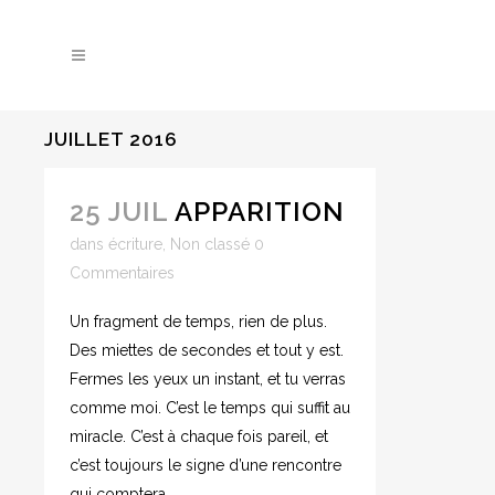
JUILLET 2016
25 JUIL
APPARITION
dans
écriture
,
Non classé
0
Commentaires
Un fragment de temps, rien de plus.
Des miettes de secondes et tout y est.
Fermes les yeux un instant, et tu verras
comme moi. C’est le temps qui suffit au
miracle. C’est à chaque fois pareil, et
c’est toujours le signe d’une rencontre
qui comptera...