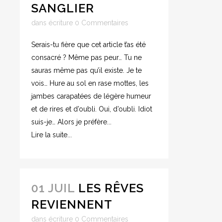
SANGLIER
dans
écriture
0 Commentaires
Serais-tu fière que cet article t’as été
consacré ? Même pas peur… Tu ne
sauras même pas qu’il existe. Je te
vois… Hure au sol en rase mottes, les
jambes carapatées de légère humeur
et de rires et d’oubli. Oui, d’oubli. Idiot
suis-je… Alors je préfère...
Lire la suite...
01 JUIL
LES RÊVES
REVIENNENT
dans
écriture
0 Commentaires