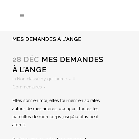
MES DEMANDES À L’ANGE
28 DÉC
MES DEMANDES
À L’ANGE
in
Non classé
by
guillaume
0
Commentaires
Elles sont en moi, elles tournent en spirales
autour de mes artères, occupent toutes les
parcelles de mon corps jusqu’au plus petit
atome.