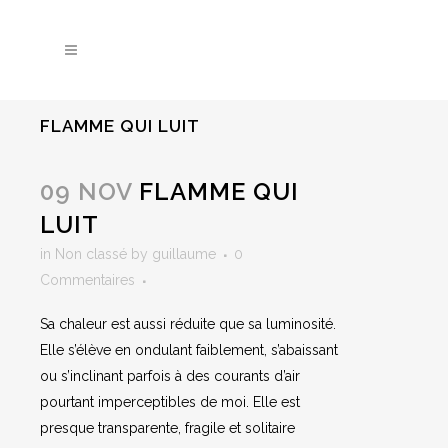
FLAMME QUI LUIT
09 NOV
FLAMME QUI
LUIT
in
Non classé
by
guillaume
0
Commentaires
Sa chaleur est aussi réduite que sa luminosité.
Elle s’élève en ondulant faiblement, s’abaissant
ou s’inclinant parfois à des courants d’air
pourtant imperceptibles de moi. Elle est
presque transparente, fragile et solitaire