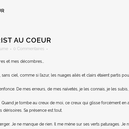
UR
IST AU COEUR
aume
0 Commentaires
res et mes décombres…
sans ciel, comme si l’azur, les nuages ailés et clairs étaient partis pou
once. De mes erreurs, de mes naïvetés, je les connais, je les subis, je
e. Quand je tombe au creux de moi, ce creux qui glisse forcément en 
 dérisoires. Sa présence est tout.
rger. Je ne manque de rien. Il me mène sur ses verts paturages. Je ne