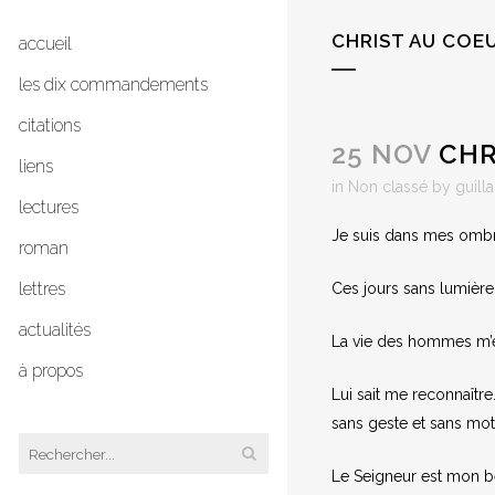
CHRIST AU COE
accueil
les dix commandements
citations
25 NOV
CHR
liens
in
Non classé
by
guill
lectures
Je suis dans mes omb
roman
lettres
Ces jours sans lumière, 
actualités
La vie des hommes m’enf
à propos
Lui sait me reconnaîtr
sans geste et sans mots
Le Seigneur est mon be