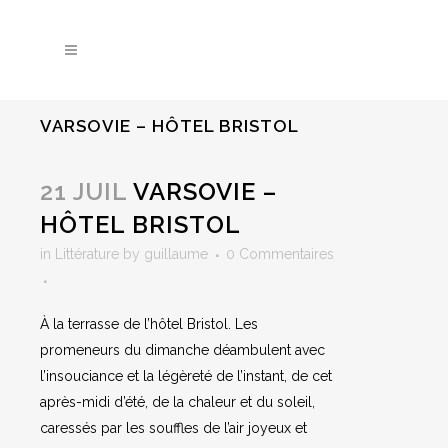
VARSOVIE – HÔTEL BRISTOL
21 JUIL
VARSOVIE –
HÔTEL BRISTOL
in
Littérature
by
guillaume
0 Commentaires
À la terrasse de l’hôtel Bristol. Les
promeneurs du dimanche déambulent avec
l’insouciance et la légèreté de l’instant, de cet
après-midi d’été, de la chaleur et du soleil,
caressés par les souffles de l’air joyeux et