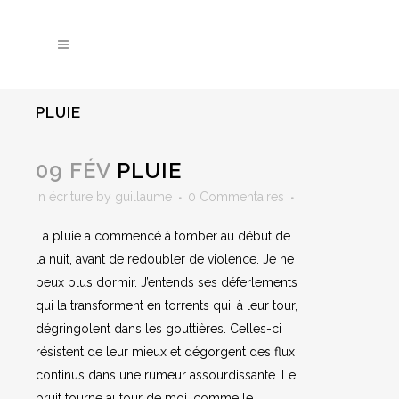
PLUIE
09 FÉV
PLUIE
in
écriture
by
guillaume
0 Commentaires
La pluie a commencé à tomber au début de
la nuit, avant de redoubler de violence. Je ne
peux plus dormir. J’entends ses déferlements
qui la transforment en torrents qui, à leur tour,
dégringolent dans les gouttières. Celles-ci
résistent de leur mieux et dégorgent des flux
continus dans une rumeur assourdissante. Le
bruit tourne autour de moi, comme le