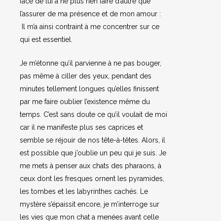
face de lui à ne plus rien faire d’autre que
l’assurer de ma présence et de mon amour :
Il m’a ainsi contraint à me concentrer sur ce
qui est essentiel.
Je m’étonne qu’il parvienne à ne pas bouger,
pas même à ciller des yeux, pendant des
minutes tellement longues qu’elles finissent
par me faire oublier l’existence même du
temps. C’est sans doute ce qu’il voulait de moi
car il ne manifeste plus ses caprices et
semble se réjouir de nos tête-à-têtes. Alors, il
est possible que j’oublie un peu qui je suis. Je
me mets à penser aux chats des pharaons, à
ceux dont les fresques ornent les pyramides,
les tombes et les labyrinthes cachés. Le
mystère s’épaissit encore, je m’interroge sur
les vies que mon chat a menées avant celle