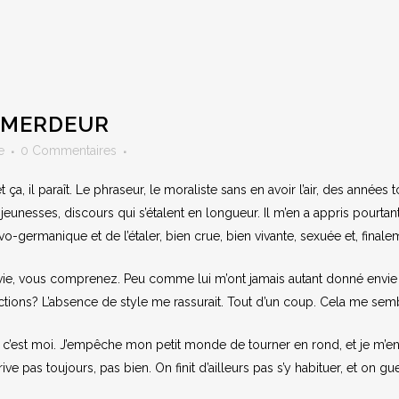
MMERDEUR
e
0 Commentaires
 ça, il paraît. Le phraseur, le moraliste sans en avoir l’air, des anné
 jeunesses, discours qui s’étalent en longueur. Il m’en a appris pourtan
vo-germanique et de l’étaler, bien crue, bien vivante, sexuée et, final
ie, vous comprenez. Peu comme lui m’ont jamais autant donné envie d
ctions? L’absence de style me rassurait. Tout d’un coup. Cela me sembla
c’est moi. J’empêche mon petit monde de tourner en rond, et je m’en veu
rrive pas toujours, pas bien. On finit d’ailleurs pas s’y habituer, et on 