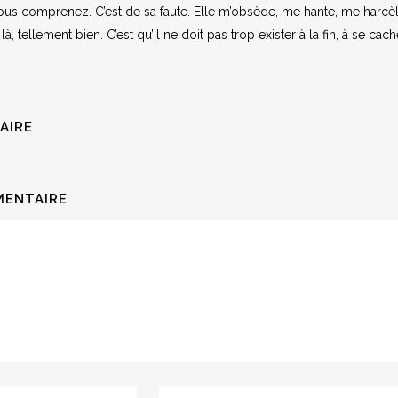
vous comprenez. C’est de sa faute. Elle m’obsède, me hante, me harcèle
là, tellement bien. C’est qu’il ne doit pas trop exister à la fin, à se c
AIRE
MENTAIRE