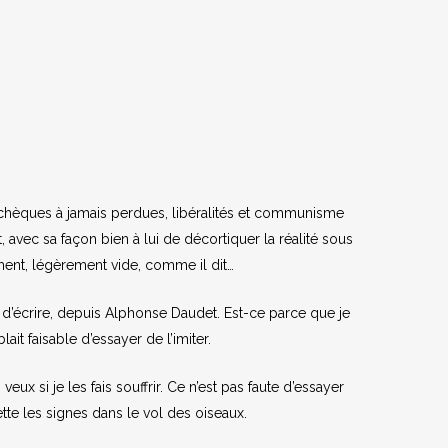
es tchèques à jamais perdues, libéralités et communisme
t, avec sa façon bien à lui de décortiquer la réalité sous
ement, légèrement vide, comme il dit…
’écrire, depuis Alphonse Daudet. Est-ce parce que je
it faisable d’essayer de l’imiter.
x si je les fais souffrir. Ce n’est pas faute d’essayer
guette les signes dans le vol des oiseaux.