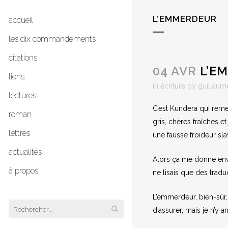
L’EMMERDEUR
accueil
les dix commandements
citations
04 AVR
L’E
liens
in
écriture
by
guillaum
lectures
C’est Kundera qui remet
roman
gris, chères fraîches et
lettres
une fausse froideur sla
actualités
Alors ça me donne env
à propos
ne lisais que des tradu
L’emmerdeur, bien-sûr, 
d’assurer, mais je n’y a