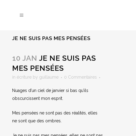
JE NE SUIS PAS MES PENSÉES
10 JAN
JE NE SUIS PAS
MES PENSÉES
in
écriture
by
guillaume
0 Commentaires
Nuages d’un ciel de janvier si bas qu’ils
obscurcissent mon esprit.
Mes pensées ne sont pas des réalités, elles
ne sont que des ombres.
Je ne suis pas mes pensées, elles ne sont pas