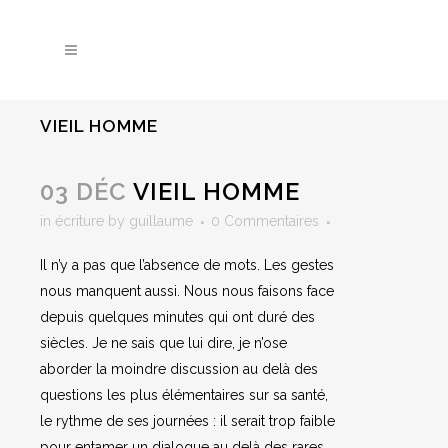
VIEIL HOMME
03 DÉC
VIEIL HOMME
in
écriture
by
guillaume
0 Commentaires
Il n’y a pas que l’absence de mots. Les gestes
nous manquent aussi. Nous nous faisons face
depuis quelques minutes qui ont duré des
siècles. Je ne sais que lui dire, je n’ose
aborder la moindre discussion au delà des
questions les plus élémentaires sur sa santé,
le rythme de ses journées : il serait trop faible
pour entamer un dialogue au delà des rares