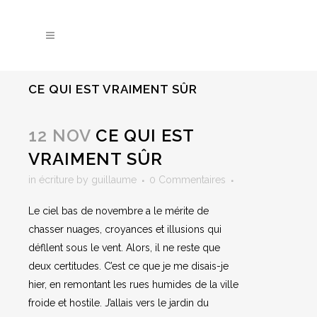
CE QUI EST VRAIMENT SÛR
12 NOV
CE QUI EST
VRAIMENT SÛR
in
écriture
by
guillaume
0 Commentaires
Le ciel bas de novembre a le mérite de
chasser nuages, croyances et illusions qui
défllent sous le vent. Alors, il ne reste que
deux certitudes. C’est ce que je me disais-je
hier, en remontant les rues humides de la ville
froide et hostile. J’allais vers le jardin du